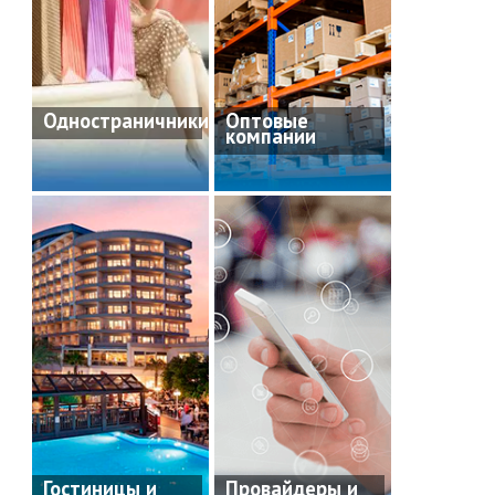
Одностраничники
Оптовые
компании
Гостиницы и
Провайдеры и